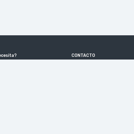
ecesita?
CONTACTO
Escuelas Pías, 4-1º . 41003 SEVILLA
e
hola@europvisitexcursiones.
r
+34 615 64 94 07
ones de uso