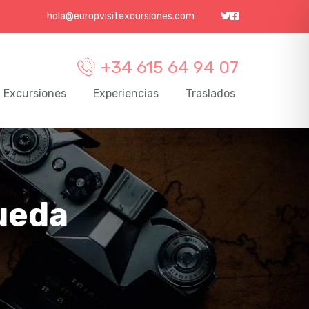
hola@europvisitexcursiones.com
+34 615 64 94 07
Excursiones
Experiencias
Traslados
ueda