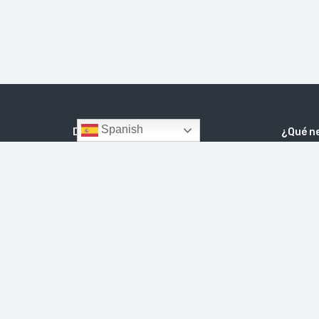
Spanish
Destinos
¿Qué n
Acceso
CÁDIZ
CÓRDOBA
GRANADA
Contact
HUELVA
MÁLAGA
SEVILLA
Buscado
Condici
Faq´s
Blog