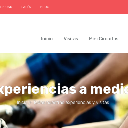
 DE USO
FAQ´S
BLOG
Inicio
Visitas
Mini Circuitos
xperiencias a medi
Inicio
>
Todas nuestras experiencias y visitas