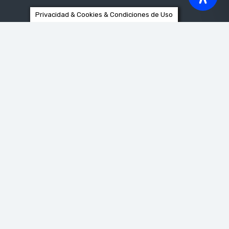
Privacidad & Cookies & Condiciones de Uso
Destinos (todo)
Tipo De Visita (todo)
com
Mes (todo)