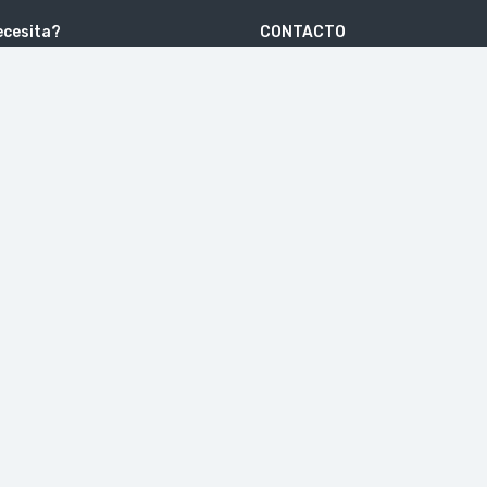
ecesita?
CONTACTO
Escuelas Pías, 4-1º . 41003 SEVILLA
e
hola@europvisitexcursiones.
r
+34 615 64 94 07
ones de uso
chos reservados. By
Pictograma