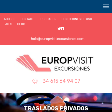
ACCESO
CONTACTE
BUSCADOR
CONDICIONES DE USO
FAQ´S
BLOG
hola@europvisitexcursiones.com
+34 615 64 94 07
TRASLADOS PRIVADOS