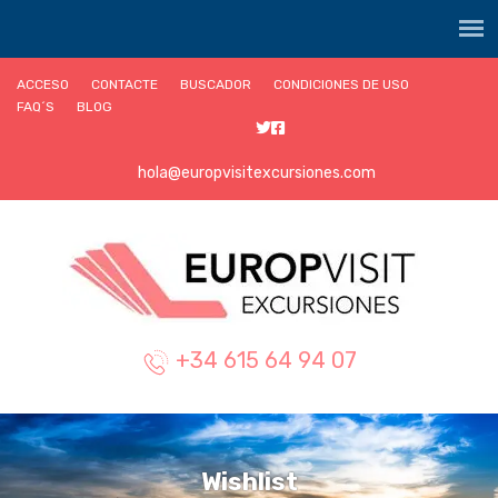
ACCESO
CONTACTE
BUSCADOR
CONDICIONES DE USO
FAQ´S
BLOG
hola@europvisitexcursiones.com
+34 615 64 94 07
Wishlist