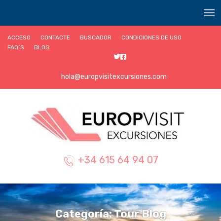
ACCESO
CONTACTE
BUSCADOR
CONDICIONES DE USO
FAQ´S
BLOG
hola@europvisitexcursiones.com
+34 615 64 94 07
Categoría:
Tour Blog