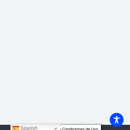
Spanish
Privacidad & Cookies & Condiciones de Uso