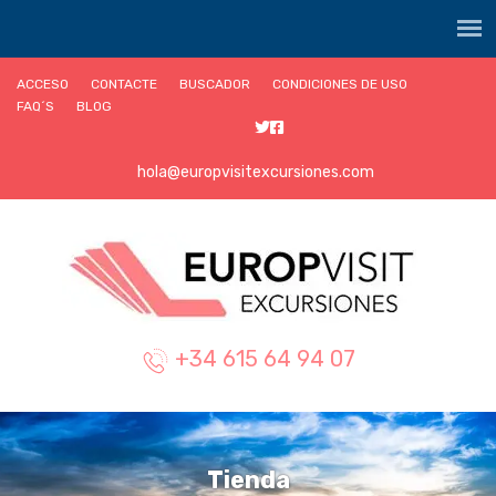
ACCESO
CONTACTE
BUSCADOR
CONDICIONES DE USO
FAQ´S
BLOG
hola@europvisitexcursiones.com
+34 615 64 94 07
Tienda