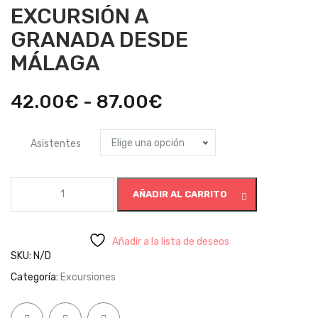
EXCURSIÓN A
GRANADA DESDE
MÁLAGA
Rango
42.00
€
-
87.00
€
de
Elige una opción
Asistentes
precios:
desde
EXCURSIÓN
AÑADIR AL CARRITO
A
42.00€
GRANADA
hasta
DESDE
MÁLAGA
Añadir a la lista de deseos
87.00€
cantidad
SKU:
N/D
Categoría:
Excursiones