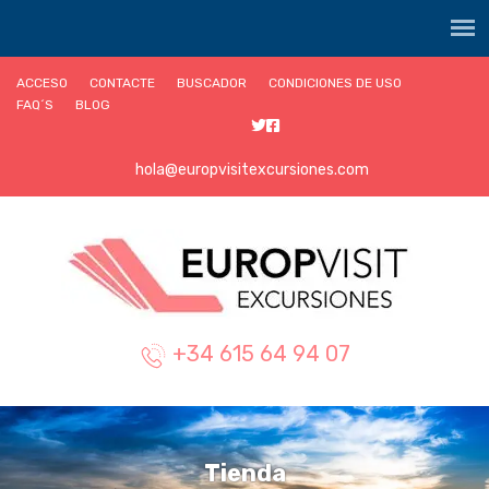
ACCESO
CONTACTE
BUSCADOR
CONDICIONES DE USO
FAQ´S
BLOG
hola@europvisitexcursiones.com
+34 615 64 94 07
Tienda