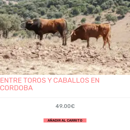
página
de
producto
ENTRE TOROS Y CABALLOS EN
CORDOBA
49.00
€
AÑADIR AL CARRITO