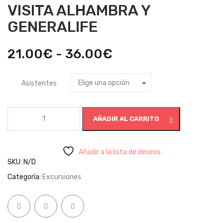
VISITA ALHAMBRA Y
GENERALIFE
Rango
21.00
€
-
36.00
€
de
Elige una opción
Asistentes
precios:
desde
VISITA
AÑADIR AL CARRITO
ALHAMBRA
21.00€
Y
hasta
GENERALIFE
cantidad
Añadir a la lista de deseos
36.00€
SKU:
N/D
Categoría:
Excursiones