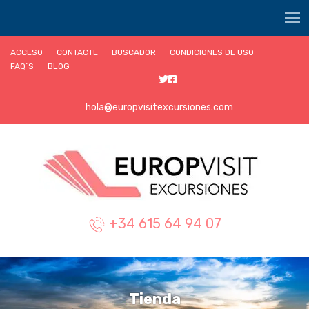
ACCESO
CONTACTE
BUSCADOR
CONDICIONES DE USO
FAQ´S
BLOG
hola@europvisitexcursiones.com
+34 615 64 94 07
Tienda