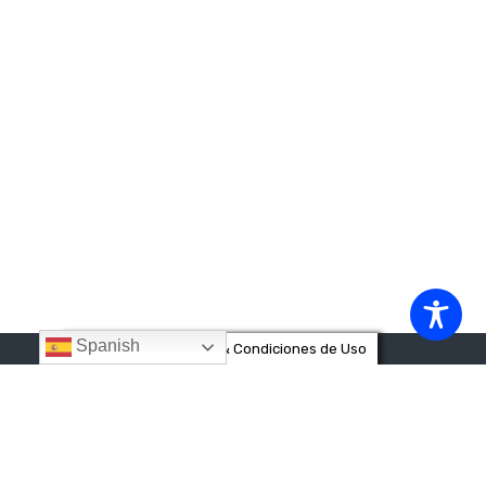
Spanish
Privacidad & Cookies & Condiciones de Uso
Destinos
CÁDIZ
CÓRDOBA
GRANADA
HUELVA