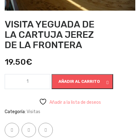
VISITA YEGUADA DE
LA CARTUJA JEREZ
DE LA FRONTERA
19.50
€
VISITA
AÑADIR AL CARRITO
YEGUADA
DE
LA
CARTUJA
Añadir a la lista de deseos
JEREZ
Categoría:
Visitas
DE
LA
FRONTERA
cantidad