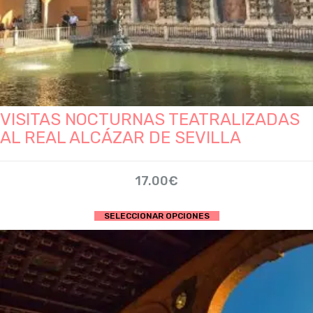
VISITAS NOCTURNAS TEATRALIZADAS
AL REAL ALCÁZAR DE SEVILLA
17.00
€
Este
SELECCIONAR OPCIONES
producto
tiene
múltiples
variantes.
Las
opciones
se