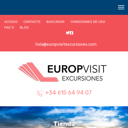
ACCESO
CONTACTE
BUSCADOR
CONDICIONES DE USO
FAQ´S
BLOG
hola@europvisitexcursiones.com
+34 615 64 94 07
Tienda