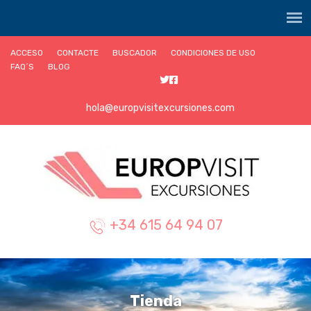
ACCESO
CONTACTE
BUSCADOR
CONDICIONES DE USO
FAQ´S
BLOG
hola@europvisitexcursiones.com
+34 615 64 94 07
Tienda