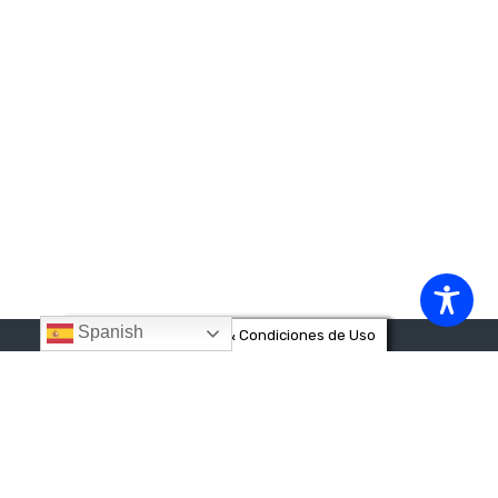
Spanish
Privacidad & Cookies & Condiciones de Uso
Destinos
CÁDIZ
CÓRDOBA
GRANADA
HUELVA
MÁLAGA
SEVILLA