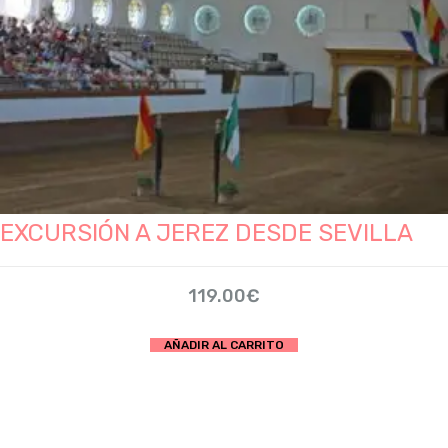
producto
EXCURSIÓN A JEREZ DESDE SEVILLA
119.00
€
AÑADIR AL CARRITO