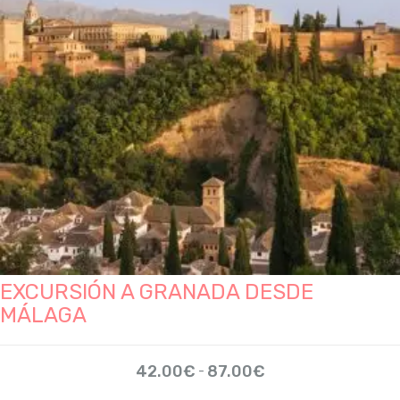
elegir
en
la
página
de
producto
EXCURSIÓN A GRANADA DESDE
MÁLAGA
Rango
42.00
€
87.00
€
-
de
precios: