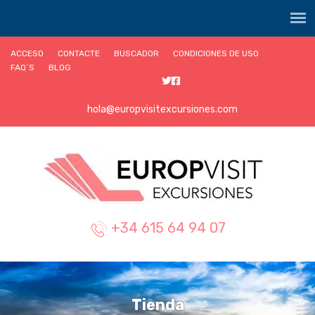
ACCESO
CONTACTE
BUSCADOR
CONDICIONES DE USO
FAQ´S
BLOG
hola@europvisitexcursiones.com
+34 615 64 94 07
Tienda