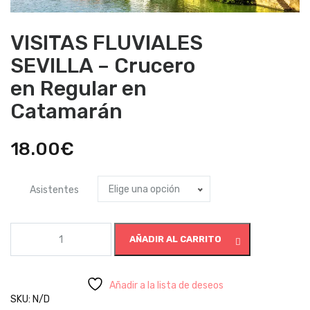
VISITAS FLUVIALES
SEVILLA – Crucero
en Regular en
Catamarán
18.00
€
Elige una opción
Asistentes
VISITAS
AÑADIR AL CARRITO
FLUVIALES
SEVILLA
-
Crucero
Añadir a la lista de deseos
en
SKU:
N/D