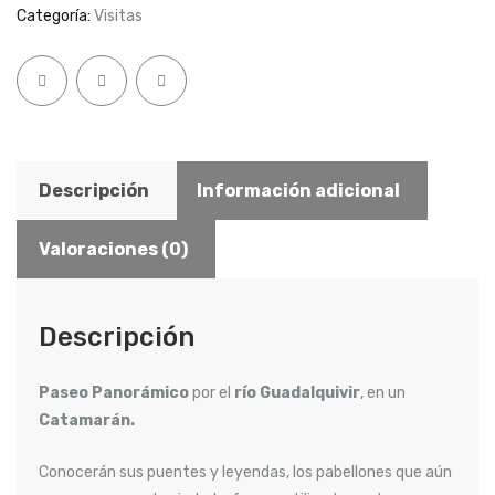
Regular
Categoría:
Visitas
en
Catamarán
cantidad
Descripción
Información adicional
Valoraciones (0)
Descripción
Paseo Panorámico
por el
río Guadalquivir
, en un
Catamarán.
Conocerán sus puentes y leyendas, los pabellones que aún