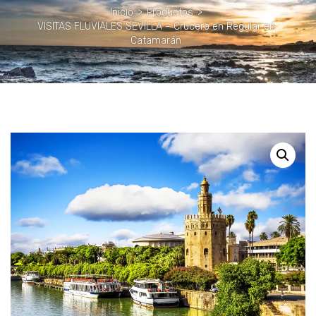
Inicio
>
Productos
>
VISITAS FLUVIALES SEVILLA – Crucero en Regular en
Catamarán